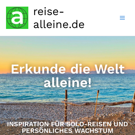
Zum
reise-
Inhalt
springen
alleine.de
Erkunde die Welt
alleine!
INSPIRATION FÜR SOLO-REISEN UND
PERSÖNLICHES WACHSTUM