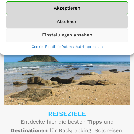
Wonach suchst du? ​
Akzeptieren
Ablehnen
Einstellungen ansehen
Cookie-Richtlinie
Datenschutz
Impressum
REISEZIELE
Entdecke hier die besten
Tipps
und
Destinationen
für Backpacking, Soloreisen,