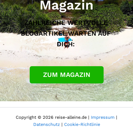
Magazin
ZAHLREICHE WERTVOLLE
BLOGARTIKEL WARTEN AUF
DICH:
ZUM MAGAZIN
Copyright © 2026 reise-alleine.de |
Impressum
|
Datenschutz
|
Cookie-Richtlinie